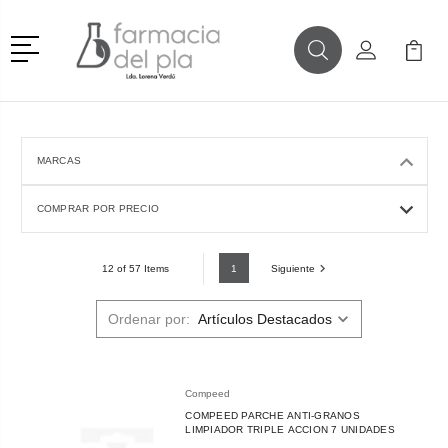
Menú
Buscar
Mi Cuenta
Mi Ca
Buscar
MARCAS
COMPRAR POR PRECIO
1
Siguiente
12 of 57 Items
Ordenar por:
Compeed
COMPEED PARCHE ANTI-GRANOS
LIMPIADOR TRIPLE ACCION 7 UNIDADES