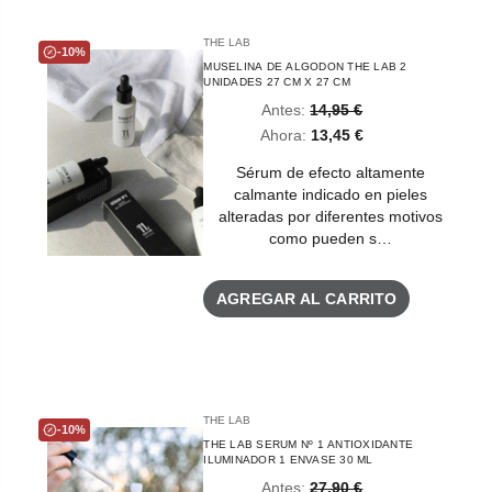
THE LAB
-10%
MUSELINA DE ALGODON THE LAB 2
UNIDADES 27 CM X 27 CM
Antes:
14,95 €
Ahora:
13,45 €
Sérum de efecto altamente
calmante indicado en pieles
alteradas por diferentes motivos
como pueden s…
AGREGAR AL CARRITO
THE LAB
-10%
THE LAB SERUM Nº 1 ANTIOXIDANTE
ILUMINADOR 1 ENVASE 30 ML
Antes:
27,90 €