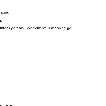
ancing
 €
s mixtas y grasas. Complementa la acción del gel
cleanser