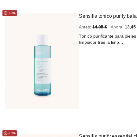
-10%
Sensilis tónico purify bal
Antes:
14,95 €
Ahora:
13,45
Tónico purificante para piele
limpiador tras la limp…
-10%
Sensilis purify essential 