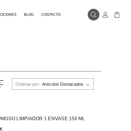
OCIONES
BLOG
CONTACTO
Buscar
Mi Cuenta
Mi Carr
Ordenar por:
MOSO LIMPIADOR 1 ENVASE 150 ML
 €