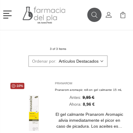
Menú
Buscar
Mi Cuenta
Mi Ca
Buscar
3 of 3 Items
Ordenar por:
PRANAROM
-10%
Pranarom aromapic roll-on gel calmante 15 mL
Antes:
9,95 €
Ahora:
8,96 €
El gel calmante Pranarom Aromapic
alivia inmediatamente el picor en
caso de picadura. Los aceites es…