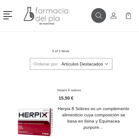
Menú
Buscar
Mi Cuenta
Mi Ca
Buscar
3 of 3 Items
Ordenar por:
Herpix 8 sobres
15,50 €
Herpix 8 Sobres es un complemento
alimenticio cuya composición se
basa en lisina y Equinacea
purpure…