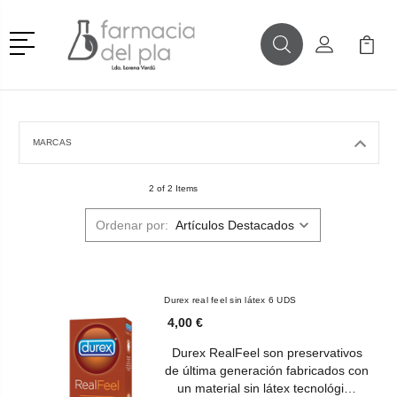
Menú
Buscar
Mi Cuenta
Mi Ca
Buscar
MARCAS
2 of 2 Items
Ordenar por:
Durex real feel sin látex 6 UDS
4,00 €
Durex RealFeel son preservativos
de última generación fabricados con
un material sin látex tecnológi…