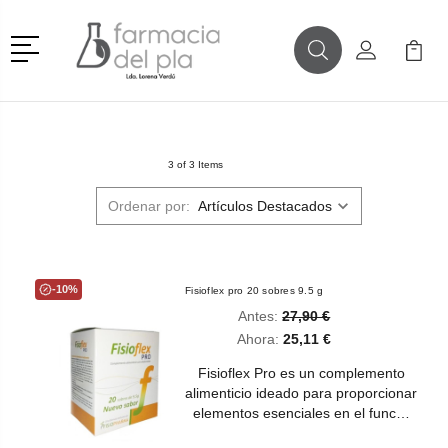
Menú
Buscar
Mi Cuenta
Mi Ca
Buscar
3 of 3 Items
Ordenar por:
-10%
Fisioflex pro 20 sobres 9.5 g
Antes:
27,90 €
Ahora:
25,11 €
Fisioflex Pro es un complemento
alimenticio ideado para proporcionar
elementos esenciales en el func…