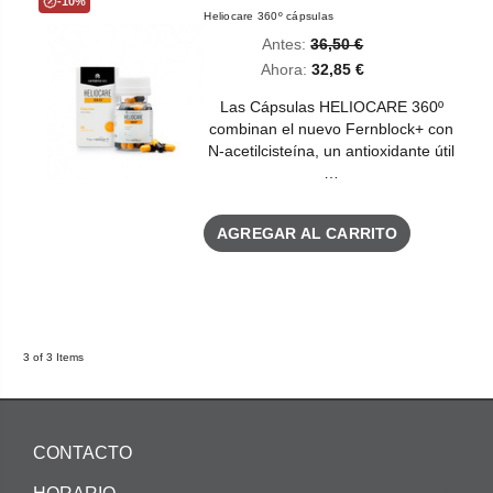
-10%
Heliocare 360º cápsulas
Antes:
36,50 €
Ahora:
32,85 €
Las Cápsulas HELIOCARE 360º
combinan el nuevo Fernblock+ con
N-acetilcisteína, un antioxidante útil
…
AGREGAR AL CARRITO
3 of 3 Items
CONTACTO