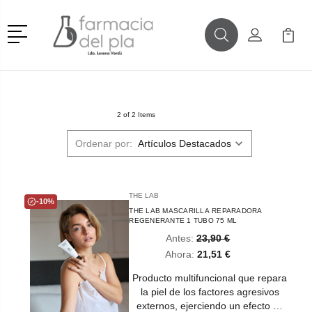
Menú
Buscar
Mi Cuenta
Mi Ca
Buscar
2 of 2 Items
Ordenar por:
THE LAB
-10%
THE LAB MASCARILLA REPARADORA
REGENERANTE 1 TUBO 75 ML
Antes:
23,90 €
Ahora:
21,51 €
Producto multifuncional que repara
la piel de los factores agresivos
externos, ejerciendo un efecto …