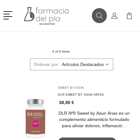
Menú
Buscar
Mi Cuenta
Mi Ca
Buscar
6 of 6 Items
Ordenar por:
SWEET BY ASUN
DLR SWEET BY ASUN ARIAS
38,90 €
DLR Nº9 Sweet by Asun Arias es un
complemento alimenticio formulado
para aliviar dolores, inflamació…