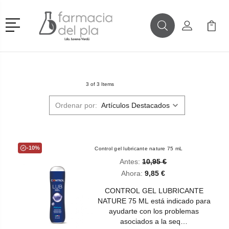
Menú
Buscar
Mi Cuenta
Mi Ca
Buscar
3 of 3 Items
Ordenar por:
-10%
Control gel lubricante nature 75 mL
Antes:
10,95 €
Ahora:
9,85 €
CONTROL GEL LUBRICANTE
NATURE 75 ML está indicado para
ayudarte con los problemas
asociados a la seq…