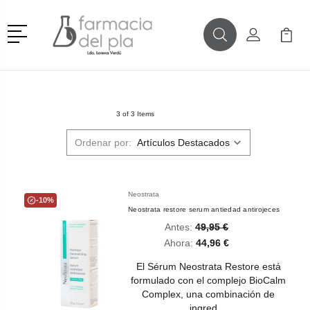
Menú
Buscar
Mi Cuenta
Mi Ca
Buscar
3 of 3 Items
Ordenar por:
Neostrata
-10%
Neostrata restore serum antiedad antirojeces
Antes:
49,95 €
Ahora:
44,96 €
El Sérum Neostrata Restore está
formulado con el complejo BioCalm
Complex, una combinación de
ingred…