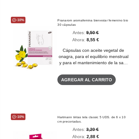
-10%
Pranarom aromafemina bienestar femenino bio
30 cápsulas
Antes:
9,50 €
Ahora:
8,55 €
Cápsulas con aceite vegetal de
onagra, para el equilibrio menstrual
y para el mantenimiento de la sa…
AGREGAR AL CARRITO
-10%
Hartmann tiritas tela classic 5 UDS. de 6 x 10
cm precortadas.
Antes:
3,20 €
Ahora:
2,88 €