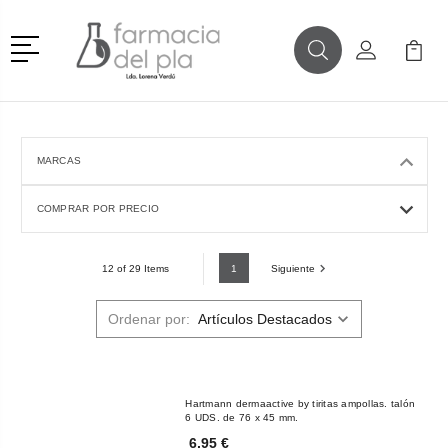
Menú
Buscar
Mi Cuenta
Mi Ca
Buscar
MARCAS
COMPRAR POR PRECIO
1
Siguiente
12 of 29 Items
Ordenar por:
Hartmann dermaactive by tiritas ampollas. talón
6 UDS. de 76 x 45 mm.
6,95 €