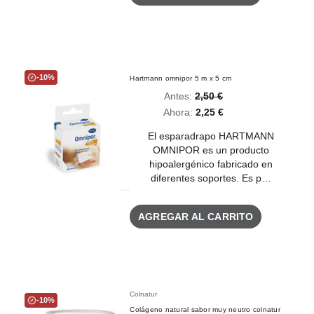
-10%
Hartmann omnipor 5 m x 5 cm
Antes:
2,50 €
Ahora:
2,25 €
El esparadrapo HARTMANN
OMNIPOR es un producto
hipoalergénico fabricado en
diferentes soportes. Es p…
AGREGAR AL CARRITO
Colnatur
-10%
Colágeno natural sabor muy neutro colnatur