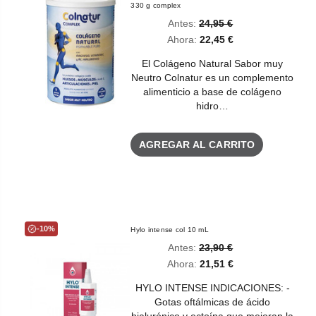
330 g complex
Antes:
24,95 €
Ahora:
22,45 €
El Colágeno Natural Sabor muy
Neutro Colnatur es un complemento
alimenticio a base de colágeno
hidro…
AGREGAR AL CARRITO
-10%
Hylo intense col 10 mL
Antes:
23,90 €
Ahora:
21,51 €
HYLO INTENSE INDICACIONES: -
Gotas oftálmicas de ácido
hialurónico y ectoína que mejoran la