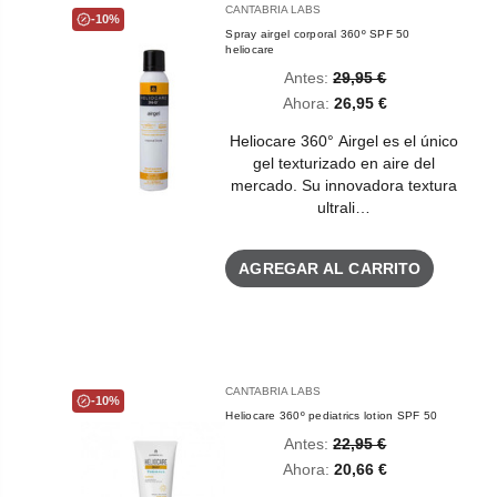
CANTABRIA LABS
-10%
Spray airgel corporal 360º SPF 50
heliocare
Antes:
29,95 €
Ahora:
26,95 €
Heliocare 360° Airgel es el único
gel texturizado en aire del
mercado. Su innovadora textura
ultrali…
AGREGAR AL CARRITO
CANTABRIA LABS
-10%
Heliocare 360º pediatrics lotion SPF 50
Antes:
22,95 €
Ahora:
20,66 €