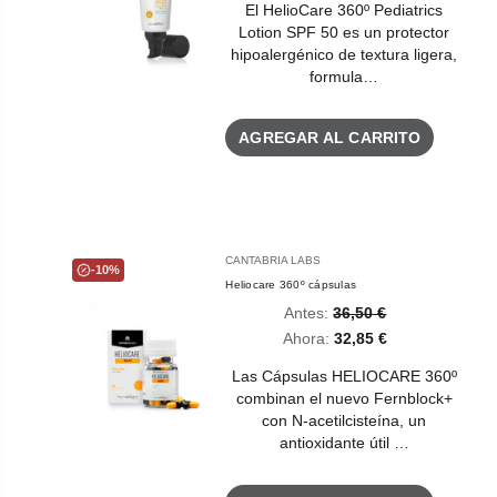
El HelioCare 360º Pediatrics
Lotion SPF 50 es un protector
hipoalergénico de textura ligera,
formula…
AGREGAR AL CARRITO
CANTABRIA LABS
-10%
Heliocare 360º cápsulas
Antes:
36,50 €
Ahora:
32,85 €
Las Cápsulas HELIOCARE 360º
combinan el nuevo Fernblock+
con N-acetilcisteína, un
antioxidante útil …