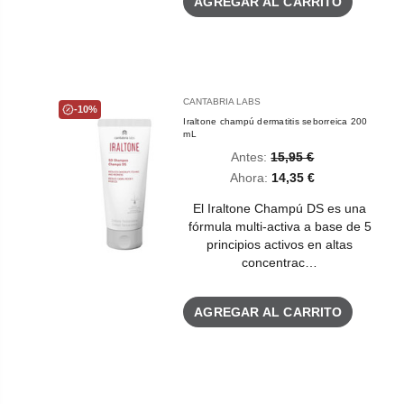
AGREGAR AL CARRITO
CANTABRIA LABS
-10%
Iraltone champú dermatitis seborreica 200
mL
Antes:
15,95 €
Ahora:
14,35 €
El Iraltone Champú DS es una
fórmula multi-activa a base de 5
principios activos en altas
concentrac…
AGREGAR AL CARRITO