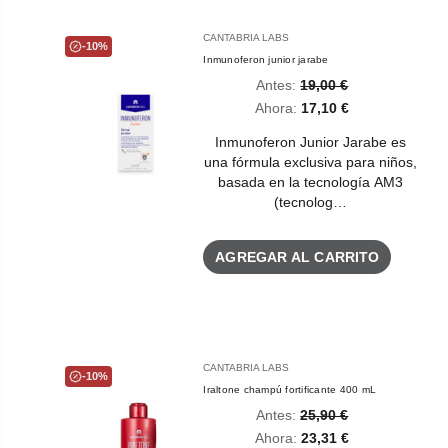
CANTABRIA LABS
-10%
Inmunoferon junior jarabe
Antes:
19,00 €
Ahora:
17,10 €
Inmunoferon Junior Jarabe es
una fórmula exclusiva para niños,
basada en la tecnología AM3
(tecnolog…
AGREGAR AL CARRITO
CANTABRIA LABS
-10%
Iraltone champú fortificante 400 mL
Antes:
25,90 €
Ahora:
23,31 €